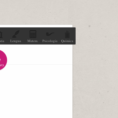
ria
Lengua
Matem.
Psicología
Química
VO