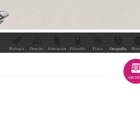
Biología
Derecho
Educación
Filosofía
Física
Geografía
Histo
ARCHI