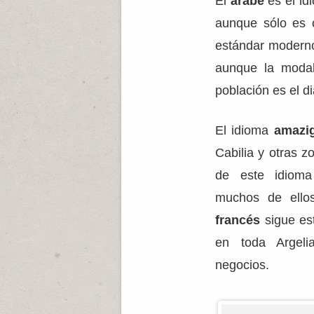
El
árabe
es el id
aunque sólo es o
estándar moderno
aunque la modal
población es el di
El idioma
amazig
Cabilia y otras z
de este idiom
muchos de ellos
francés
sigue es
en toda Argel
negocios.