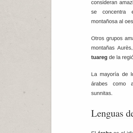
consideran amaz
se concentra
montañosa al oes
Otros grupos am
montañas Aurès
tuareg
de la regi
La mayoría de lo
árabes como a
sunnitas.
Lenguas de