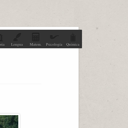
ria
Lengua
Matem.
Psicología
Química