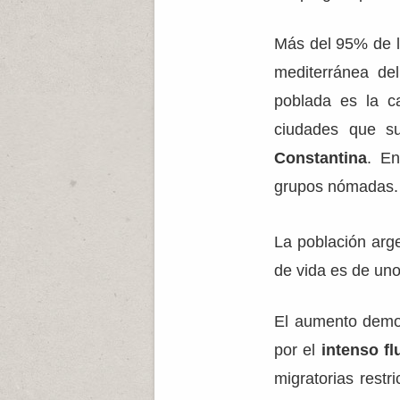
Más del 95% de la
mediterránea de
poblada es la c
ciudades que s
Constantina
. En
grupos nómadas.
La población arg
de vida es de un
El aumento demog
por el
intenso fl
migratorias restr