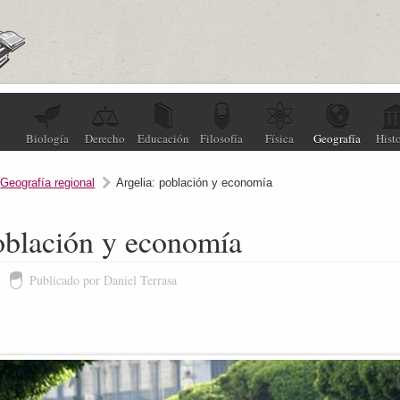
Biología
Derecho
Educación
Filosofía
Física
Geografía
Histo
,
Geografía regional
Argelia: población y economía
oblación y economía
Publicado por Daniel Terrasa