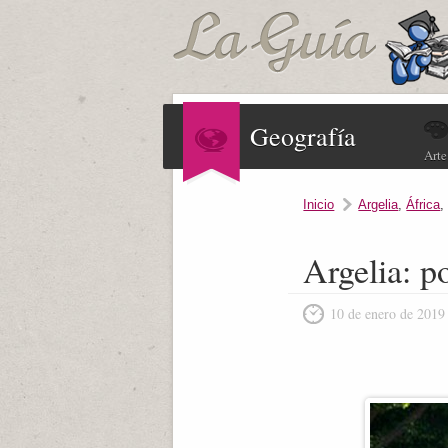
Geografía
Arte
Inicio
Argelia
,
África
Argelia: p
10 de enero de 2019