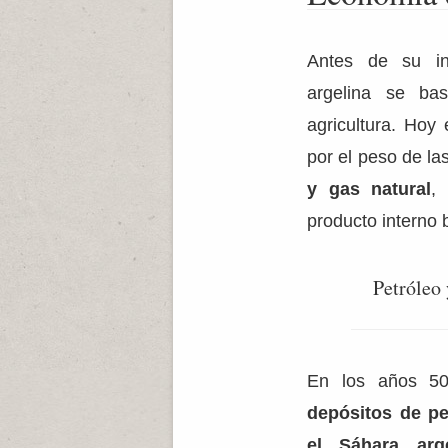
Antes de su in
argelina se ba
agricultura. Hoy
por el peso de la
y gas natural
,
producto interno b
Petróleo 
En los años 5
depósitos de
pe
el Sáhara arge