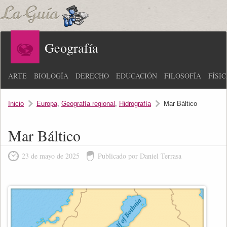
Geografía
ARTE
BIOLOGÍA
DERECHO
EDUCACIÓN
FILOSOFÍA
FÍSI
Inicio
Europa
,
Geografía regional
,
Hidrografía
Mar Báltico
Mar Báltico
23 de mayo de 2025
Publicado por Daniel Terrasa