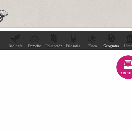
Biología
Derecho
Educación
Filosofía
Física
Geografía
Histo
ARCHI