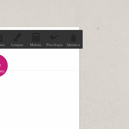
ria
Lengua
Matem.
Psicología
Química
VO