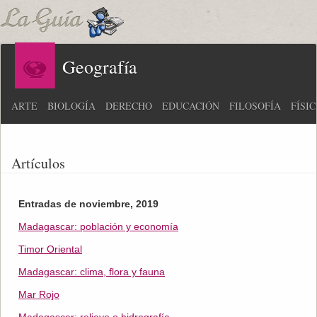
Geografía
ARTE
BIOLOGÍA
DERECHO
EDUCACIÓN
FILOSOFÍA
FÍSI
Artículos
Entradas de noviembre, 2019
Madagascar: población y economía
Timor Oriental
Madagascar: clima, flora y fauna
Mar Rojo