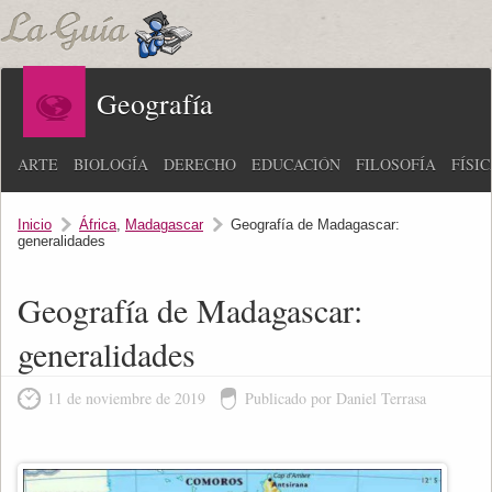
Geografía
ARTE
BIOLOGÍA
DERECHO
EDUCACIÓN
FILOSOFÍA
FÍSI
Inicio
África
,
Madagascar
Geografía de Madagascar:
generalidades
Geografía de Madagascar:
generalidades
11 de noviembre de 2019
Publicado por Daniel Terrasa