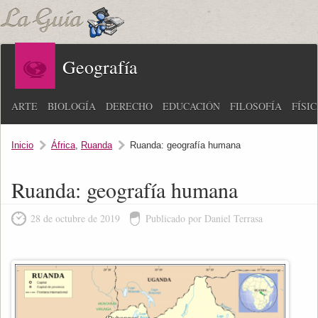
Geografía
ARTE
BIOLOGÍA
DERECHO
EDUCACIÓN
FILOSOFÍA
FÍSI
Inicio
África
,
Ruanda
Ruanda: geografía humana
Ruanda: geografía humana
28 de octubre de 2019
Publicado por Daniel Terrasa