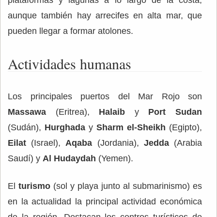
aunque también hay arrecifes en alta mar, que
pueden llegar a formar atolones.
Actividades humanas
Los principales puertos del Mar Rojo son
Massawa
(Eritrea),
Halaib
y
Port Sudan
(Sudán),
Hurghada
y
Sharm el-Sheikh
(Egipto),
Eilat
(Israel),
Aqaba
(Jordania),
Jedda
(Arabia
Saudí) y
Al Hudaydah
(Yemen).
El
turismo
(sol y playa junto al submarinismo) es
en la actualidad la principal actividad económica
de la región. Destacan los centros turísticos de