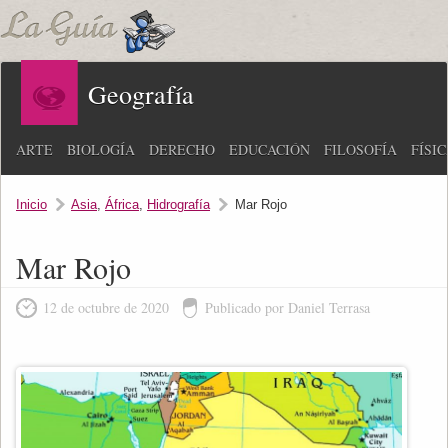
Geografía
ARTE
BIOLOGÍA
DERECHO
EDUCACIÓN
FILOSOFÍA
FÍSI
Inicio
Asia
,
África
,
Hidrografía
Mar Rojo
Mar Rojo
12 de octubre de 2020
Publicado por Daniel Terrasa