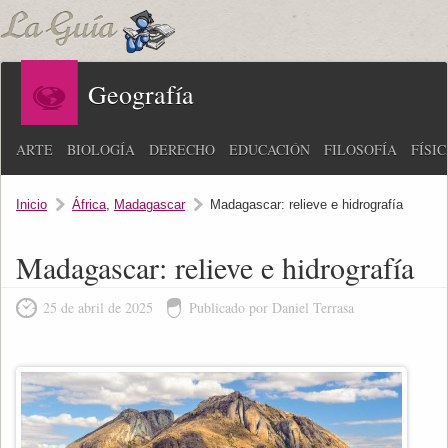
Geografía
ARTE
BIOLOGÍA
DERECHO
EDUCACIÓN
FILOSOFÍA
FÍSI
Inicio
África
,
Madagascar
Madagascar: relieve e hidrografía
Madagascar: relieve e hidrografía
25 de abril de 2025
Publicado por Daniel Terrasa