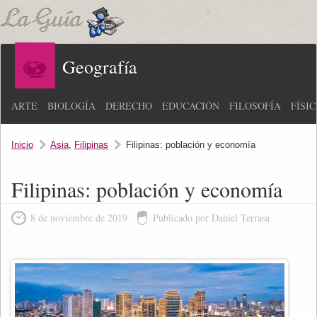
Geografía
ARTE
BIOLOGÍA
DERECHO
EDUCACIÓN
FILOSOFÍA
FÍSI
Inicio
Asia
,
Filipinas
Filipinas: población y economía
Filipinas: población y economía
8 de noviembre de 2019
Publicado por Daniel Terrasa