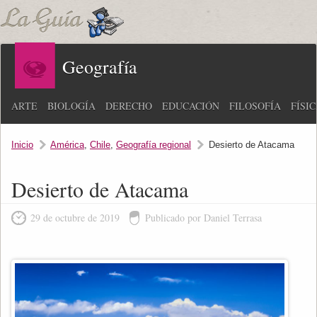
Geografía
ARTE
BIOLOGÍA
DERECHO
EDUCACIÓN
FILOSOFÍA
FÍSI
Inicio
América
,
Chile
,
Geografía regional
Desierto de Atacama
Desierto de Atacama
29 de octubre de 2019
Publicado por Daniel Terrasa