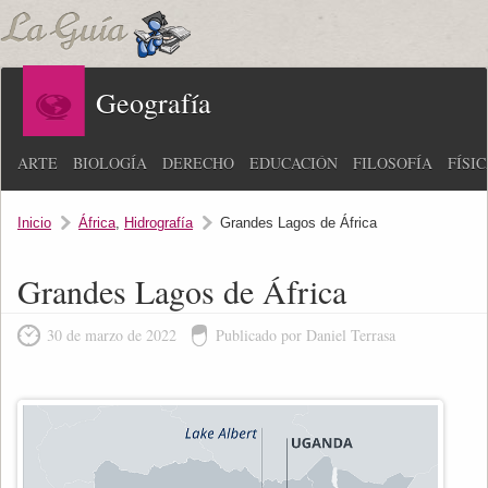
Geografía
ARTE
BIOLOGÍA
DERECHO
EDUCACIÓN
FILOSOFÍA
FÍSI
Inicio
África
,
Hidrografía
Grandes Lagos de África
Grandes Lagos de África
30 de marzo de 2022
Publicado por Daniel Terrasa