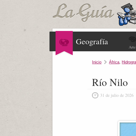
Geografía
Arte
Inicio
África
,
Hidrogra
Río Nilo
31 de julio de 2026