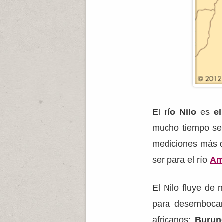
El
río Nilo
es
e
mucho tiempo se 
mediciones más d
ser para el río
Am
El Nilo fluye de 
para desembocar
africanos:
Burun