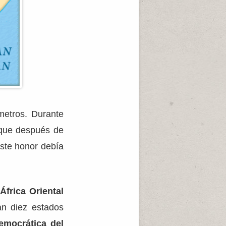
metros. Durante
nque después de
ste honor debía
África Oriental
an diez estados
emocrática del