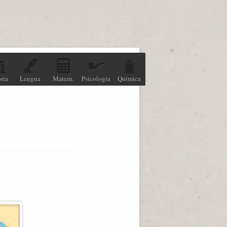
ria
Lengua
Matem.
Psicología
Química