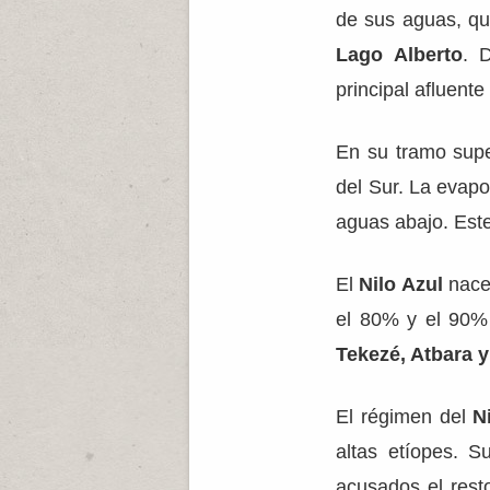
de sus aguas, qu
Lago Alberto
. 
principal afluente
En su tramo supe
del Sur. La evap
aguas abajo. Este
El
Nilo Azul
nace 
el 80% y el 90% 
Tekezé, Atbara 
El régimen del
N
altas etíopes. 
acusados el rest