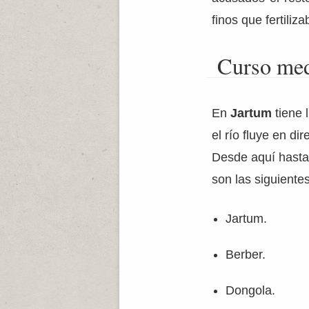
finos que fertiliz
Curso me
En
Jartum
tiene l
el río fluye en di
Desde aquí hast
son las siguientes
Jartum.
Berber.
Dongola.