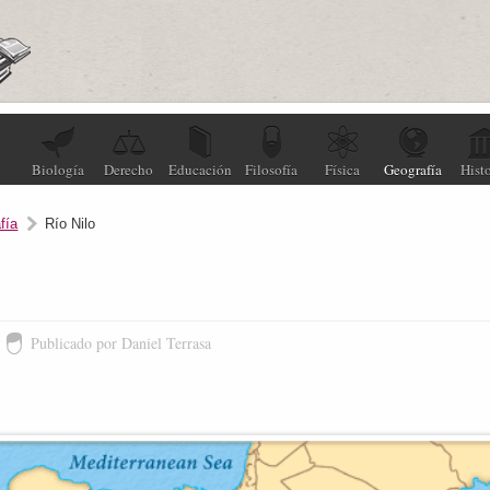
Biología
Derecho
Educación
Filosofía
Física
Geografía
Histo
fía
Río Nilo
Publicado por Daniel Terrasa