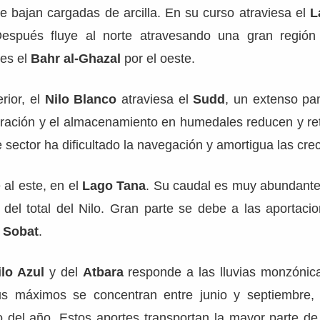
e bajan cargadas de arcilla. En su curso atraviesa el
L
Después fluye al norte atravesando una gran región
 es el
Bahr al-Ghazal
por el oeste.
rior, el
Nilo Blanco
atraviesa el
Sudd
, un extenso p
oración y el almacenamiento en humedales reducen y ret
 sector ha dificultado la navegación y amortigua las cre
al este, en el
Lago Tana
. Su caudal es muy abundante
del total del Nilo. Gran parte se debe a las aportaci
y Sobat
.
ilo Azul
y del
Atbara
responde a las lluvias monzónica
Sus máximos se concentran entre junio y septiembre
o del año. Estos aportes transportan la mayor parte de