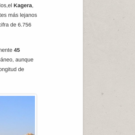
los,el
Kagera
,
ntes más lejanos
cifra de 6.756
amente
45
rráneo, aunque
ongitud de