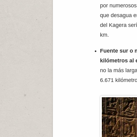
por numerosos 
que desagua en 
del Kagera serí
km.
Fuente sur o m
kilómetros al 
no la más larg
6.671 kilómetr