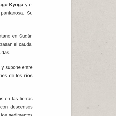
ago Kyoga
y el
 pantanosa. Su
antano en Sudán
rasan el caudal
cidas.
 y supone entre
ones de los
ríos
s en las tierras
, con descensos
 los sedimentos