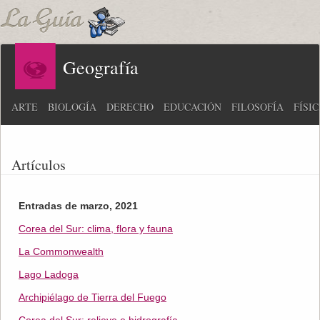
Geografía
ARTE
BIOLOGÍA
DERECHO
EDUCACIÓN
FILOSOFÍA
FÍSI
Artículos
Entradas de marzo, 2021
Corea del Sur: clima, flora y fauna
La Commonwealth
Lago Ladoga
Archipiélago de Tierra del Fuego