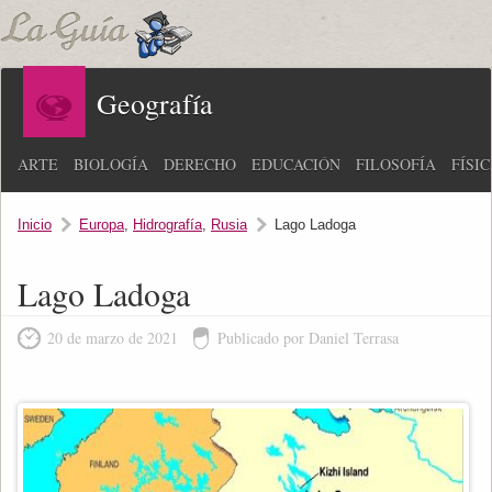
Geografía
ARTE
BIOLOGÍA
DERECHO
EDUCACIÓN
FILOSOFÍA
FÍSI
Inicio
Europa
,
Hidrografía
,
Rusia
Lago Ladoga
Lago Ladoga
20 de marzo de 2021
Publicado por Daniel Terrasa