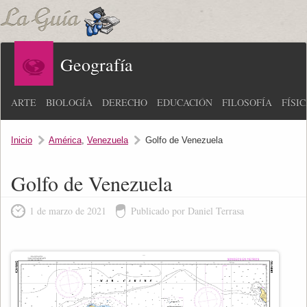
Geografía
ARTE
BIOLOGÍA
DERECHO
EDUCACIÓN
FILOSOFÍA
FÍSI
Inicio
América
,
Venezuela
Golfo de Venezuela
Golfo de Venezuela
1 de marzo de 2021
Publicado por Daniel Terrasa