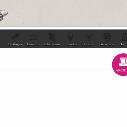
Biología
Derecho
Educación
Filosofía
Física
Geografía
Histo
ARCHI