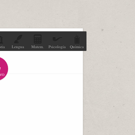
ria
Lengua
Matem.
Psicología
Química
VO