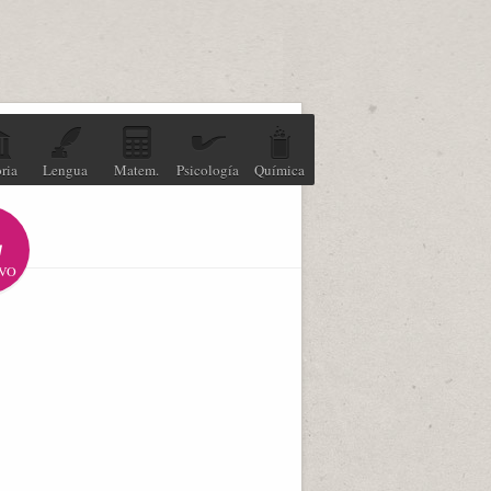
ria
Lengua
Matem.
Psicología
Química
VO