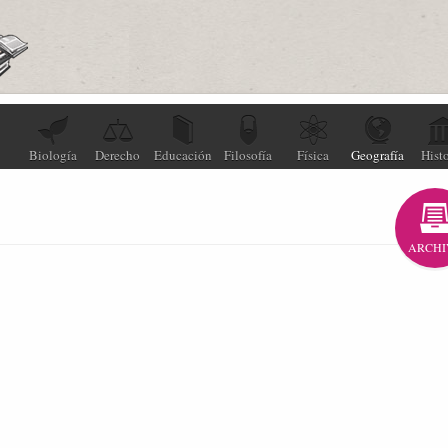
Biología
Derecho
Educación
Filosofía
Física
Geografía
Histo
ARCHI