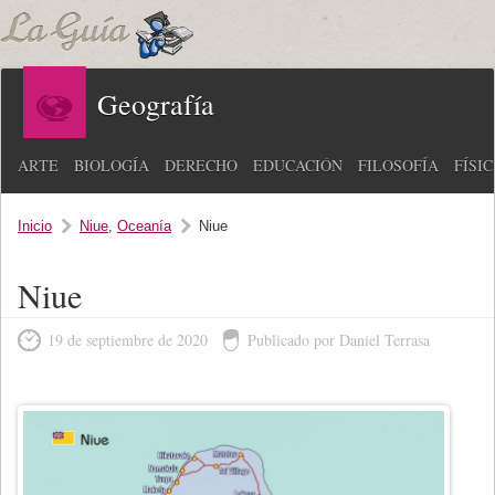
Geografía
ARTE
BIOLOGÍA
DERECHO
EDUCACIÓN
FILOSOFÍA
FÍSI
Inicio
Niue
,
Oceanía
Niue
Niue
19 de septiembre de 2020
Publicado por Daniel Terrasa