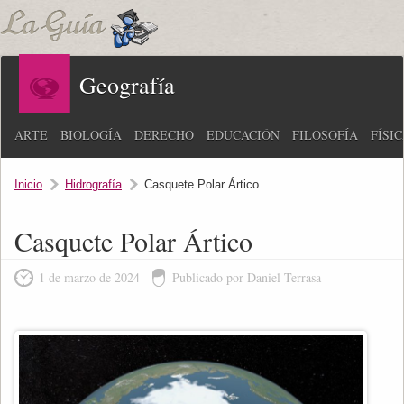
Geografía
ARTE
BIOLOGÍA
DERECHO
EDUCACIÓN
FILOSOFÍA
FÍSI
Inicio
Hidrografía
Casquete Polar Ártico
Casquete Polar Ártico
1 de marzo de 2024
Publicado por Daniel Terrasa