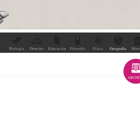
Biología
Derecho
Educación
Filosofía
Física
Geografía
Histo
ARCHI