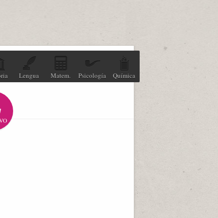
ria
Lengua
Matem.
Psicología
Química
VO