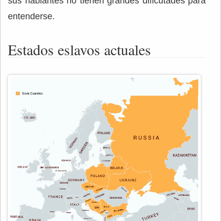
sus hablantes no tienen grandes dificutades para
entenderse.
Estados eslavos actuales