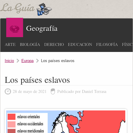
Geografía
ARTE
BIOLOGÍA
DERECHO
EDUCACIÓN
FILOSOFÍA
FÍSI
Inicio
Europa
Los países eslavos
Los países eslavos
28 de mayo de 2021
Publicado por Daniel Terrasa