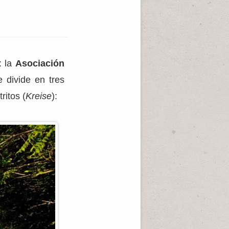
: la
Asociación
se divide en tres
ritos (
Kreise
):