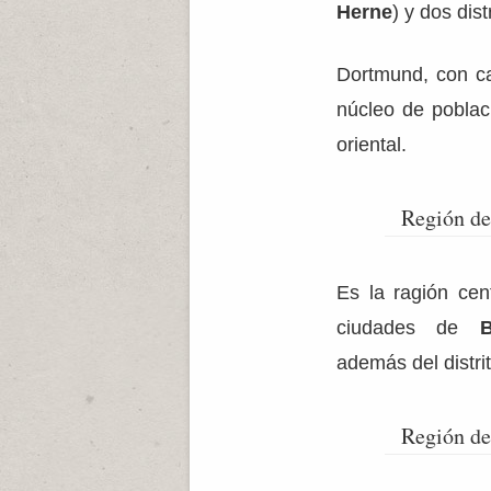
Herne
) y dos dist
Dortmund, con ca
núcleo de poblac
oriental.
Región d
Es la ragión cen
ciudades de
además del distri
Región de