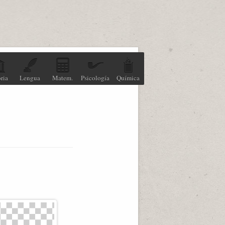
ria
Lengua
Matem.
Psicología
Química