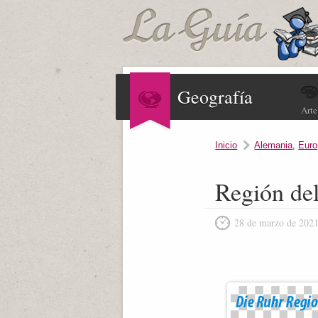
Geografía
Arte
Inicio
Alemania
,
Euro
Región de
28 de marzo de 202