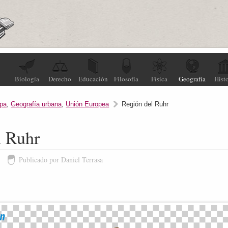
Biología
Derecho
Educación
Filosofía
Física
Geografía
Histo
pa
,
Geografía urbana
,
Unión Europea
Región del Ruhr
l Ruhr
1
Publicado por Daniel Terrasa