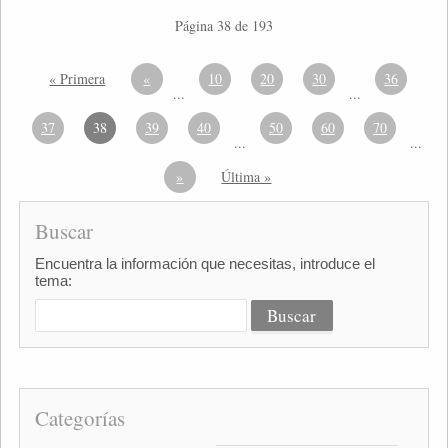
Página 38 de 193
« Primera
«
10
20
30
36
...
...
37
38
39
40
50
60
70
...
...
»
Última »
Buscar
Encuentra la información que necesitas, introduce el
tema:
Categorías