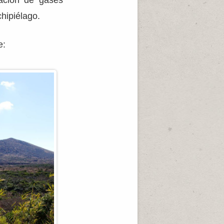
ración de gases
hipiélago.
e: