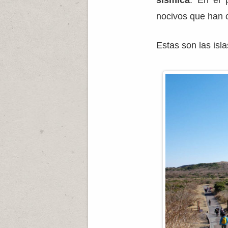
sísmica
. En el 
nocivos que han o
Estas son las isl