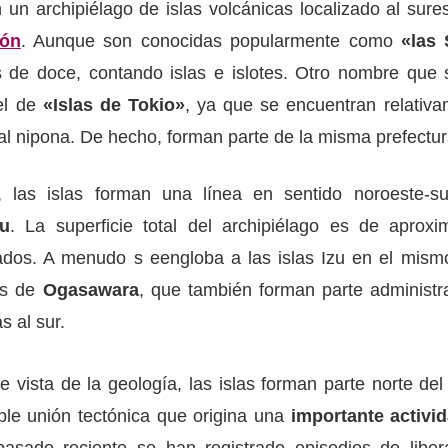
un archipiélago de islas volcánicas localizado al sures
ón
. Aunque son conocidas popularmente como
«las S
 de doce, contando islas e islotes. Otro nombre que
el de
«Islas de Tokio»
, ya que se encuentran relativa
tal nipona. De hecho, forman parte de la misma prefectur
, las islas forman una línea en sentido noroeste-s
zu
. La superficie total del archipiélago es de apro
ados. A menudo s eengloba a las islas Izu en el mism
les de
Ogasawara
, que también forman parte administr
 al sur.
 vista de la geología, las islas forman parte norte del
iple unión tectónica que origina una
importante activi