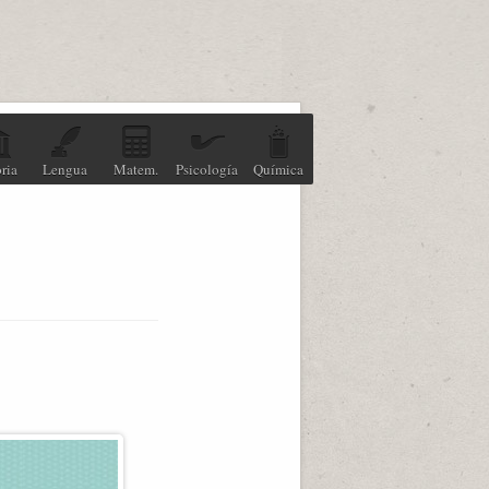
ria
Lengua
Matem.
Psicología
Química