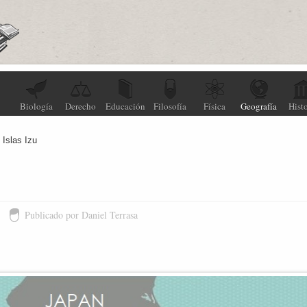
Biología
Derecho
Educación
Filosofía
Física
Geografía
Histo
Islas Izu
3
Publicado por Daniel Terrasa