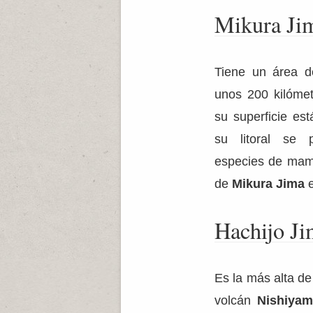
Mikura Ji
Tiene un área d
unos 200 kilómet
su superficie es
su litoral se 
especies de mamí
de
Mikura Jima
e
Hachijo Ji
Es la más alta de 
volcán
Nishiyam