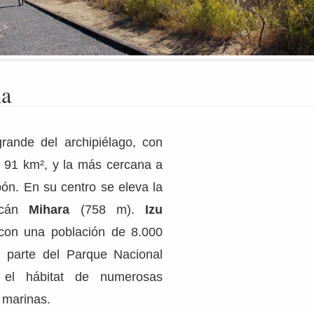
ma
rande del archipiélago, con
e 91 km², y la más cercana a
pón. En su centro se eleva la
lcán
Mihara
(758 m).
Izu
on una población de 8.000
 parte del Parque Nacional
, el hábitat de numerosas
 marinas.