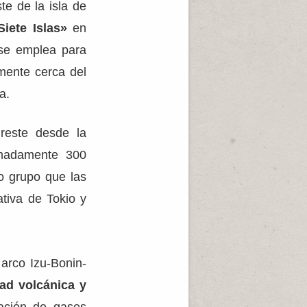
te de la isla de
iete Islas»
en
 se emplea para
mente cerca del
a.
ureste desde la
ximadamente 300
o grupo que las
ativa de Tokio y
 arco Izu-Bonin-
dad volcánica y