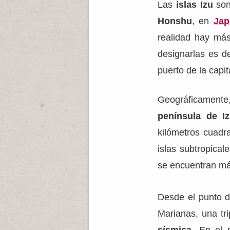
Las
islas Izu
son 
Honshu
, en
Jap
realidad hay más
designarlas es d
puerto de la capi
Geográficamente
península de I
kilómetros cuadr
islas subtropica
se encuentran más
Desde el punto de
Marianas, una tr