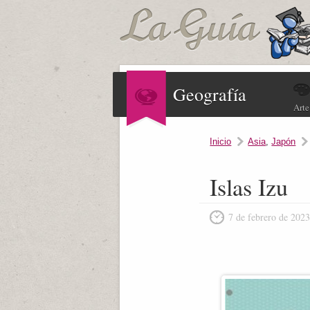
Geografía
Arte
Inicio
Asia
,
Japón
Islas Izu
7 de febrero de 202