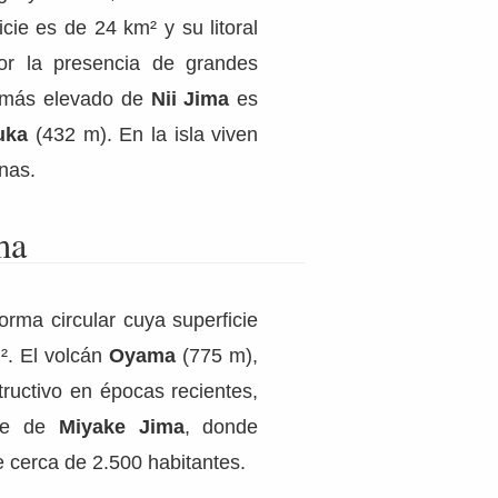
cie es de 24 km² y su litoral
por la presencia de grandes
o más elevado de
Nii Jima
es
uka
(432 m). En la isla viven
nas.
ma
orma circular cuya superficie
². El volcán
Oyama
(775 m),
tructivo en épocas recientes,
eve de
Miyake Jima
, donde
 cerca de 2.500 habitantes.