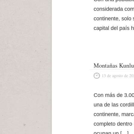
considerada como
continente, solo
capital del país
Montañas Kunl
13 de agosto de 20
Con más de 3.000
una de las cordil
continente, marc
completo dentro 
ocupan un […]