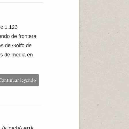
de 1.123
endo de frontera
s de Golfo de
os de media en
Continuar leyendo
(Nigeria) está