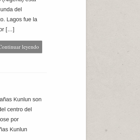
gunda del
o. Lagos fue la
or […]
Continuar leyendo
tañas Kunlun son
el centro del
dose por
añas Kunlun