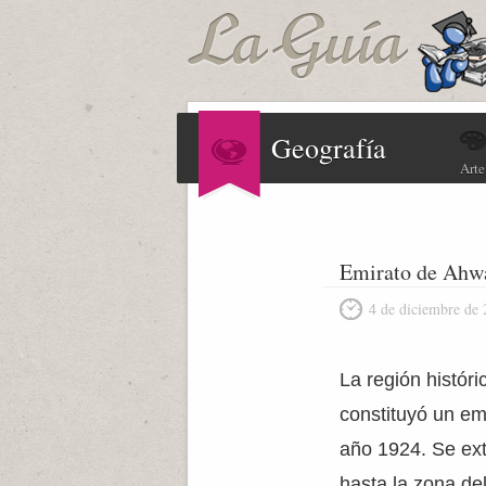
Geografía
Arte
Emirato de Ahw
4 de diciembre de
La región histór
constituyó un em
año 1924. Se ext
hasta la zona de