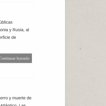
úblicas
onia y Rusia, al
rficie de
Continuar leyendo
ierro y muerte de
Atlántico. Las