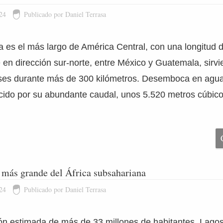
24
Publicado por Daniel Terrasa
a es el más largo de América Central, con una longitud 
e en dirección sur-norte, entre México y Guatemala, sirvi
ses durante más de 300 kilómetros. Desemboca en agua
cido por su abundante caudal, unos 5.520 metros cúbic
 más grande del África subsahariana
24
Publicado por Daniel Terrasa
n estimada de más de 33 millones de habitantes, Lagos 