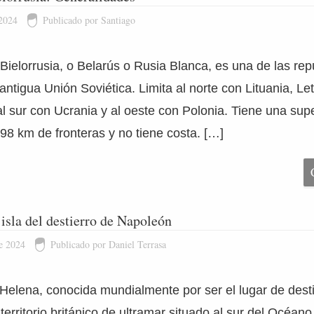
 2024
Publicado por Santiago
Bielorrusia, o Belarús o Rusia Blanca, es una de las rep
antigua Unión Soviética. Limita al norte con Lituania, Let
l sur con Ucrania y al oeste con Polonia. Tiene una supe
98 km de fronteras y no tiene costa. […]
 isla del destierro de Napoleón
e 2024
Publicado por Daniel Terrasa
 Helena, conocida mundialmente por ser el lugar de dest
erritorio británico de ultramar situado al sur del Océano 