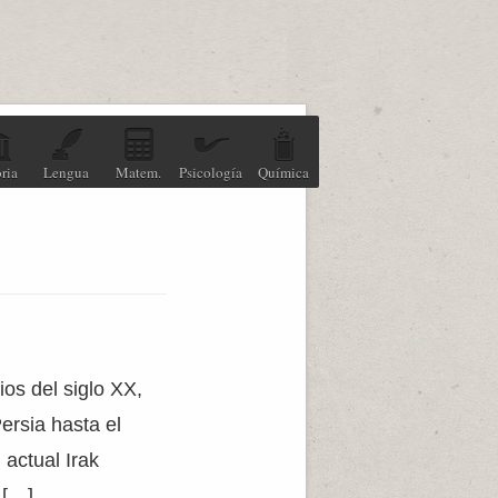
ria
Lengua
Matem.
Psicología
Química
os del siglo XX,
ersia hasta el
actual Irak
 […]