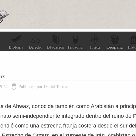
Biología
Derecho
Educación
Filosofía
Física
Geografía
Histo
az
 2024
Publicado por Daniel Terrasa
ica de Ahwaz, conocida también como Arabistán a principi
irato semi-independiente integrado dentro del reino de P
endió como una estrecha franja costera desde el sur del 
l Estrecho de Ormuz, en el suroeste de Irán. Arabistán o