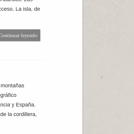
cceso. La isla, de
Continuar leyendo
s montañas
gráfico
ancia y España.
e la cordillera,