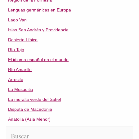
Región de la Polinesia
Lenguas germánicas en Europa
Lago Van
Islas San Andrés y Providencia
Desierto Líbico
Río Tajo
El idioma español en el mundo
Río Amarillo
Arrecife
La Mosquitia
La muralla verde del Sahel
Disputa de Macedonia
Anatolia (Asia Menor)
Buscar