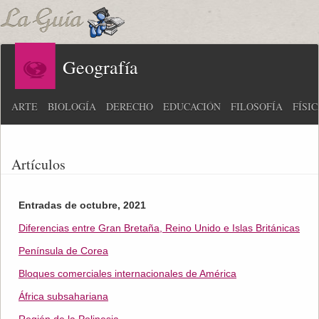
Geografía
ARTE
BIOLOGÍA
DERECHO
EDUCACIÓN
FILOSOFÍA
FÍSI
Artículos
Entradas de octubre, 2021
Diferencias entre Gran Bretaña, Reino Unido e Islas Británicas
Península de Corea
Bloques comerciales internacionales de América
África subsahariana