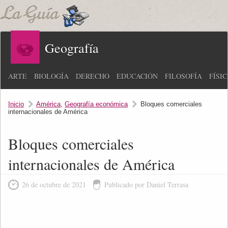
Geografía
ARTE
BIOLOGÍA
DERECHO
EDUCACIÓN
FILOSOFÍA
FÍSI
Inicio
América
,
Geografía económica
Bloques comerciales
internacionales de América
Bloques comerciales
internacionales de América
26 de octubre de 2021
Publicado por Daniel Terrasa