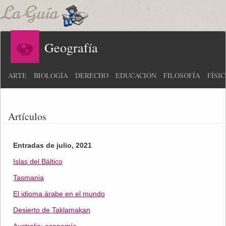
Geografía
ARTE
BIOLOGÍA
DERECHO
EDUCACIÓN
FILOSOFÍA
FÍSI
Artículos
Entradas de julio, 2021
Islas del Báltico
Tasmania
El idioma árabe en el mundo
Desierto de Taklamakan