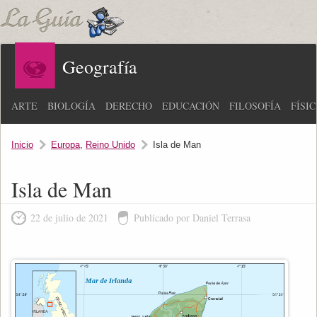
Geografía
ARTE
BIOLOGÍA
DERECHO
EDUCACIÓN
FILOSOFÍA
FÍSI
Inicio
Europa
,
Reino Unido
Isla de Man
Isla de Man
22 de julio de 2021
Publicado por Daniel Terrasa