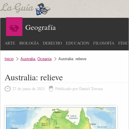
Geografía
ARTE
BIOLOGÍA
DERECHO
EDUCACIÓN
FILOSOFÍA
FÍSI
Inicio
Australia
,
Oceanía
Australia: relieve
Australia: relieve
27 de junio de 2021
Publicado por Daniel Terrasa