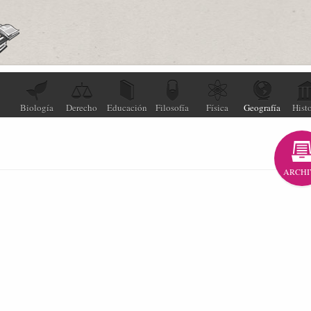
Biología
Derecho
Educación
Filosofía
Física
Geografía
Histo
ARCHI