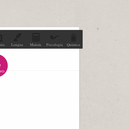
ria
Lengua
Matem.
Psicología
Química
VO