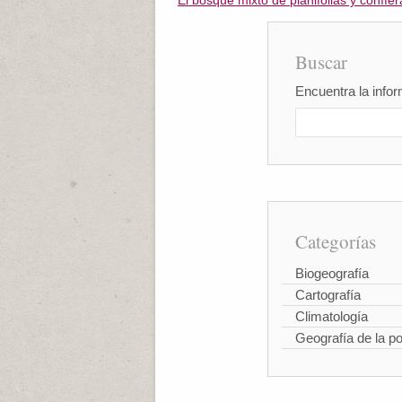
El bosque mixto de planifolias y conífer
Buscar
Encuentra la infor
Categorías
Biogeografía
Cartografía
Climatología
Geografía de la p