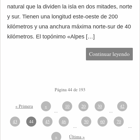
natural que la dividen la isla en dos mitades, norte
y sur. Tienen una longitud este-oeste de 200
kilómetros y una anchura máxima norte-sur de 40
kilómetros. El topónimo «Alpes […]
Continuar leyendo
Página 44 de 193
« Primera
«
10
20
30
42
...
...
43
44
45
46
50
60
70
...
...
»
Última »