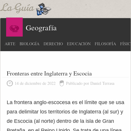
Geografía
ARTE
BIOLOGÍA
DERECHO
EDUCACIÓN
FILOSOFÍA
FÍSI
Fronteras entre Inglaterra y Escocia
14 de diciembre de 2022
Publicado por Daniel Terrasa
La frontera anglo-escocesa es el límite que se usa
para delimitar los territorios de Inglaterra (al sur) y
de Escocia (al norte) dentro de la isla de Gran
Bretaña, en el Reino Unido. Se trata de una línea