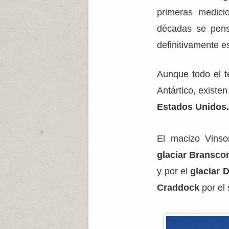
primeras medici
décadas se pensó
definitivamente e
Aunque todo el te
Antártico, existe
Estados Unidos
El macizo Vinso
glaciar Bransc
y por el
glaciar 
Craddock
por el 