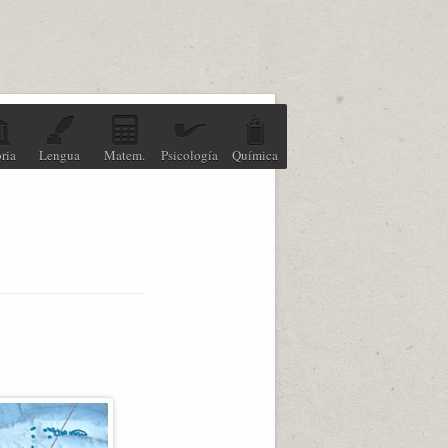
ria
Lengua
Matem.
Psicología
Química