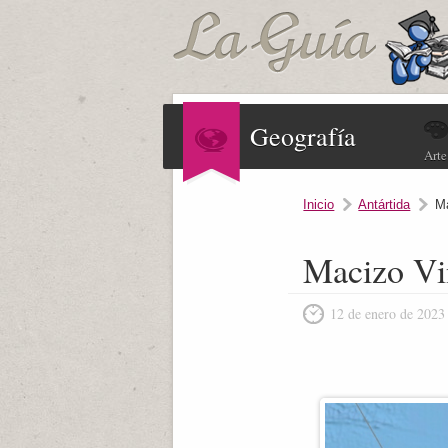
Geografía
Arte
Inicio
Antártida
M
Macizo Vi
12 de enero de 2023