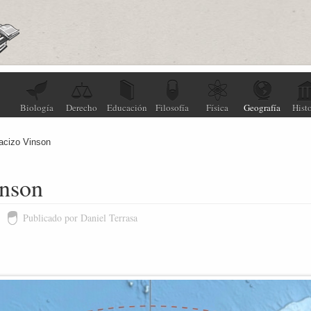
Biología
Derecho
Educación
Filosofía
Física
Geografía
Histo
acizo Vinson
nson
Publicado por Daniel Terrasa