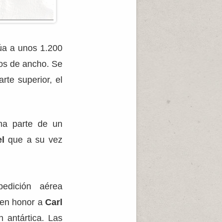
úa a unos 1.200
ros de ancho. Se
rte superior, el
rma parte de un
l
que a su vez
edición aérea
 en honor a
Carl
n antártica. Las