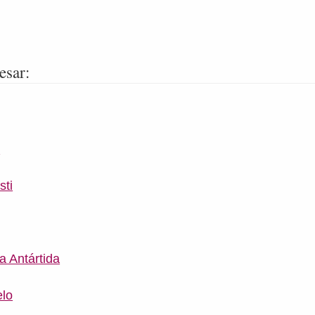
esar:
i
sti
a Antártida
elo