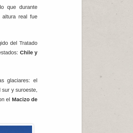
 lo que durante
altura real fue
gido del Tratado
 estados:
Chile y
s glaciares: el
 sur y suroeste,
on el
Macizo de