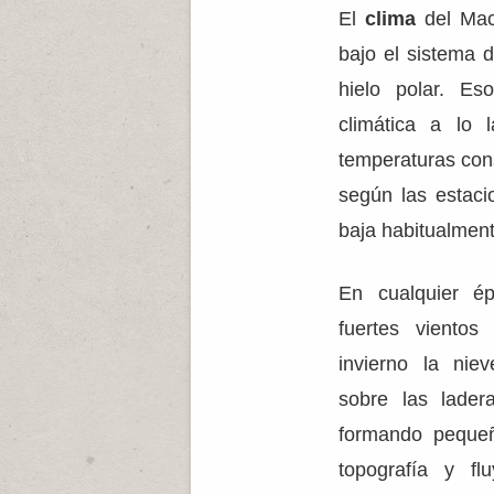
El
clima
del Mac
bajo el sistema 
hielo polar. Es
climática a lo 
temperaturas con
según las estaci
baja habitualment
En cualquier é
fuertes viento
invierno la ni
sobre las lader
formando pequeñ
topografía y fl