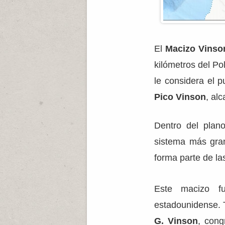
El
Macizo Vinso
kilómetros del Po
le considera el p
Pico Vinson
, al
Dentro del plano
sistema más gran
forma parte de l
Este macizo f
estadounidense. 
G. Vinson
, cong