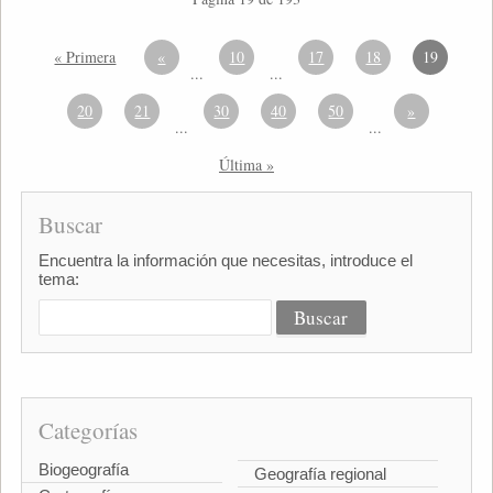
« Primera
«
10
17
18
19
...
...
20
21
30
40
50
»
...
...
Última »
Buscar
Encuentra la información que necesitas, introduce el
tema:
Categorías
Biogeografía
Geografía regional