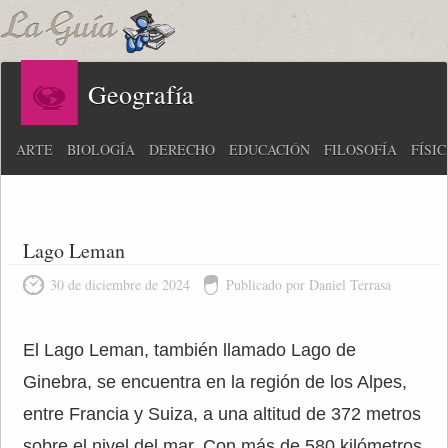
Geografía
ARTE
BIOLOGÍA
DERECHO
EDUCACIÓN
FILOSOFÍA
FÍSI
Lago Leman
30 de diciembre de 2024
Publicado por Daniel Terrasa
El Lago Leman, también llamado Lago de
Ginebra, se encuentra en la región de los Alpes,
entre Francia y Suiza, a una altitud de 372 metros
sobre el nivel del mar. Con más de 580 kilómetros