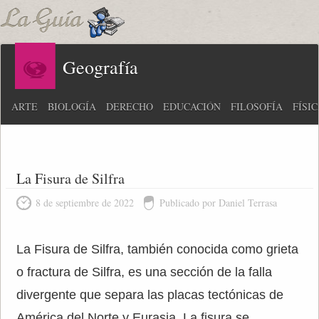
Geografía
ARTE
BIOLOGÍA
DERECHO
EDUCACIÓN
FILOSOFÍA
FÍSI
La Fisura de Silfra
8 de septiembre de 2022
Publicado por Daniel Terrasa
La Fisura de Silfra, también conocida como grieta
o fractura de Silfra, es una sección de la falla
divergente que separa las placas tectónicas de
América del Norte y Eurasia. La fisura se