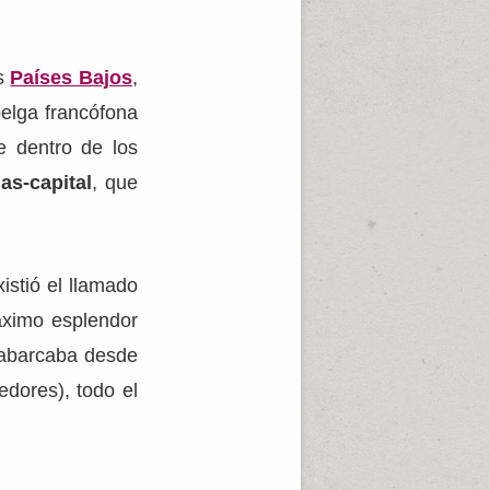
os
Países Bajos
,
belga francófona
e dentro de los
as-capital
, que
istió el llamado
áximo esplendor
 abarcaba desde
edores), todo el