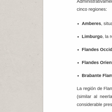
Administrativam
cinco regiones:
Amberes
, sit
Limburgo
, la
Flandes Occid
Flandes Orien
Brabante Fla
La región de Flan
(similar al neer
considerable pre