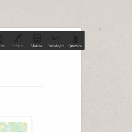
ria
Lengua
Matem.
Psicología
Química