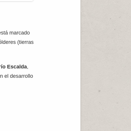
 está marcado
deres (tierras
río Escalda
,
 el desarrollo