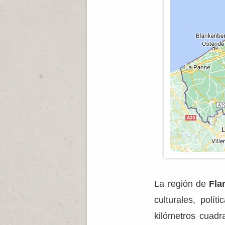
La región de
Fla
culturales, polí
kilómetros cuadr