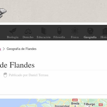
Biología
Derecho
Educación
Filosofía
Física
Geografía
Histo
a
Geografía de Flandes
 de Flandes
2
Publicado por Daniel Terrasa