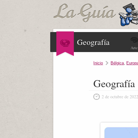
Geografía
Arte
Inicio
Bélgica
,
Europ
Geografía
2 de octubre de 202