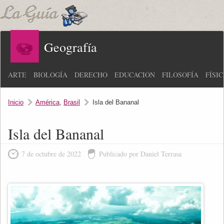
Geografía
ARTE
BIOLOGÍA
DERECHO
EDUCACIÓN
FILOSOFÍA
FÍSI
Inicio
América
,
Brasil
Isla del Bananal
Isla del Bananal
7 de octubre de 2022
Publicado por Daniel Terrasa