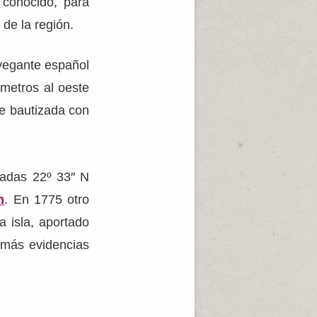
a conocido, para
 de la región.
avegante español
ómetros al oeste
ue bautizada con
nadas 22º 33″ N
n
. En 1775 otro
la isla, aportado
 más evidencias