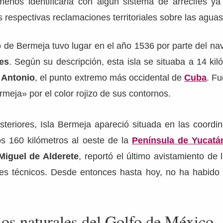
l menos identificarla con algún sistema de arrecifes y
s respectivas reclamaciones territoriales sobre las aguas
o de Bermeja tuvo lugar en el año 1536 por parte del n
es
. Según su descripción, esta isla se situaba a 14 kil
 Antonio
, el punto extremo más occidental de
Cuba
. F
meja» por el color rojizo de sus contornos.
teriores, Isla Bermeja apareció situada en las coordi
s 160 kilómetros al oeste de la
Península de Yucatá
Miguel de Alderete
, reportó el último avistamiento de 
es técnicos. Desde entonces hasta hoy, no ha habido
sos naturales del Golfo de México