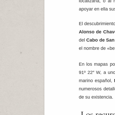
localizarla, o a
apoyar en ella su
El descubrimient
Alonso de Chav
del
Cabo de San
el nombre de «ber
En los mapas pos
91º 22″ W, a uno
marino español,
numerosos detall
de su existencia.
Los recur