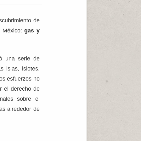
escubrimiento de
e México:
gas y
ó una serie de
 islas, islotes,
tos esfuerzos no
r el derecho de
nales sobre el
as alrededor de