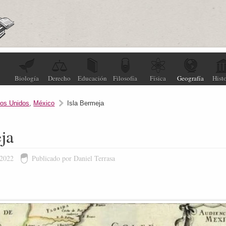
Biología
Derecho
Educación
Filosofía
Física
Geografía
Histo
os Unidos
,
México
Isla Bermeja
ja
 2022
Publicado por Daniel Terrasa