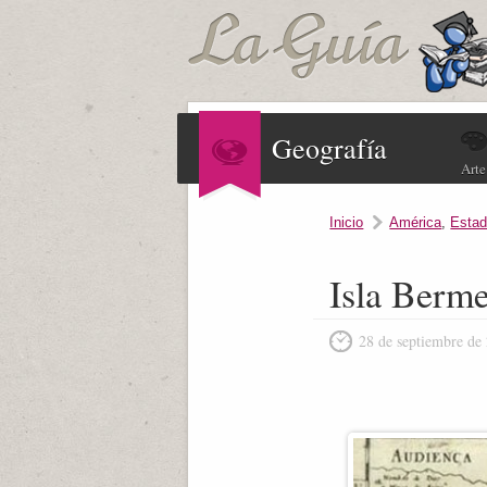
Geografía
Arte
Inicio
América
,
Estad
Isla Berme
28 de septiembre de