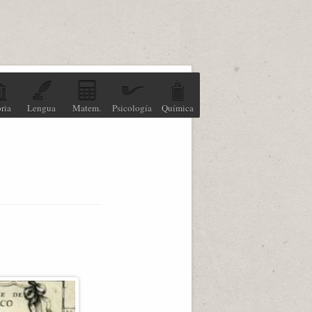
ria
Lengua
Matem.
Psicología
Química