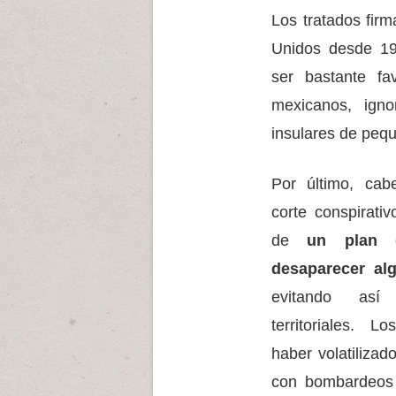
Los tratados fir
Unidos desde 19
ser bastante fa
mexicanos, igno
insulares de peq
Por último, cab
corte conspirati
de
un plan d
desaparecer alg
evitando así 
territoriales. 
haber volatilizad
con bombardeos 