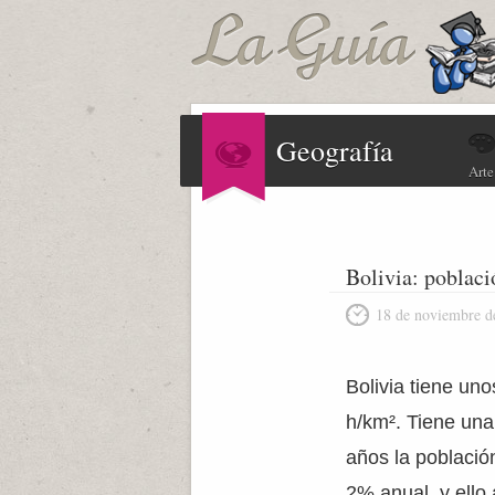
Geografía
Arte
Bolivia: poblaci
18 de noviembre d
Bolivia tiene un
h/km². Tiene una
años la población
2% anual, y ello