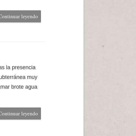
Continuar leyendo
as la presencia
subterránea muy
eamar brote agua
Continuar leyendo