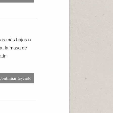
ras más bajas o
a, la masa de
atín
Continuar leyendo