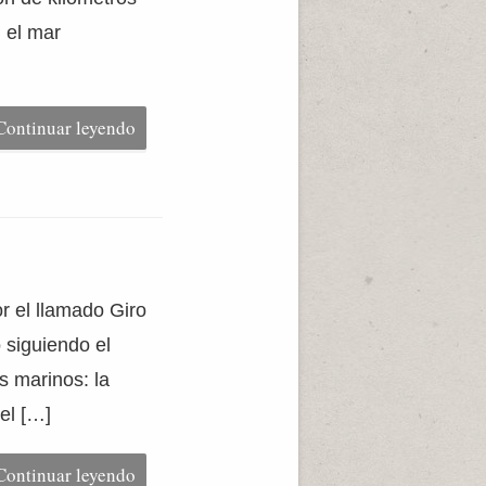
n el mar
Continuar leyendo
r el llamado Giro
o siguiendo el
s marinos: la
del […]
Continuar leyendo