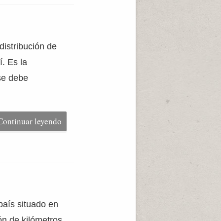
distribución de
í. Es la
se debe
Continuar leyendo
país situado en
ón de kilómetros