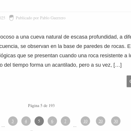
025
Publicado por Pablo Guerrero
rocoso a una cueva natural de escasa profundidad, a dif
cuencia, se observan en la base de paredes de rocas. E
ógicas que se presentan cuando una roca resistente a 
so del tiempo forma un acantilado, pero a su vez, […]
Página 5 de 193
3
4
5
6
7
10
20
30
...
...