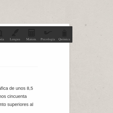
ria
Lengua
Matem.
Psicología
Química
fica de unos 8,5
imos cincuenta
nto superiores al