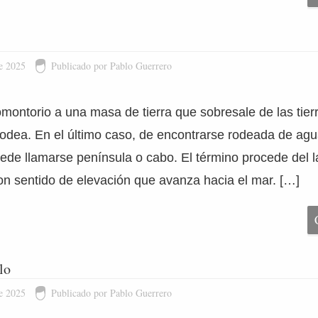
e 2025
Publicado por Pablo Guerrero
ontorio a una masa de tierra que sobresale de las tier
rodea. En el último caso, de encontrarse rodeada de agu
uede llamarse península o cabo. El término procede del l
n sentido de elevación que avanza hacia el mar. […]
lo
e 2025
Publicado por Pablo Guerrero