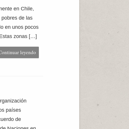
mente en Chile,
 pobres de las
elo en unos pocos
 Estas zonas […]
Continuar leyendo
rganización
os países
cuerdo de
 de Naciones en