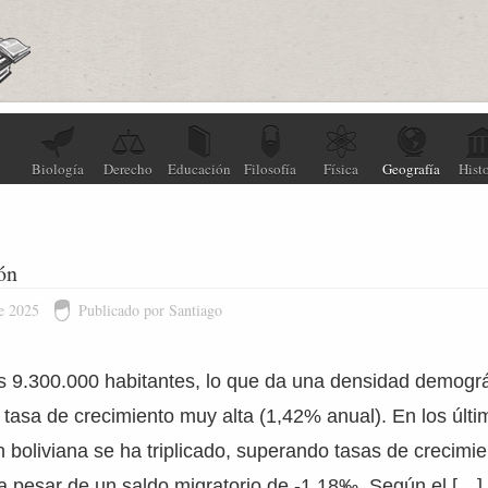
Biología
Derecho
Educación
Filosofía
Física
Geografía
Histo
ón
e 2025
Publicado por Santiago
os 9.300.000 habitantes, lo que da una densidad demográ
 tasa de crecimiento muy alta (1,42% anual). En los últ
 boliviana se ha triplicado, superando tasas de crecimie
 a pesar de un saldo migratorio de -1,18‰. Según el […]