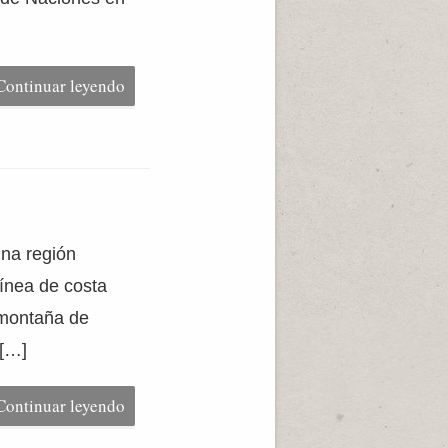
Continuar leyendo
una región
ínea de costa
 montaña de
 […]
Continuar leyendo