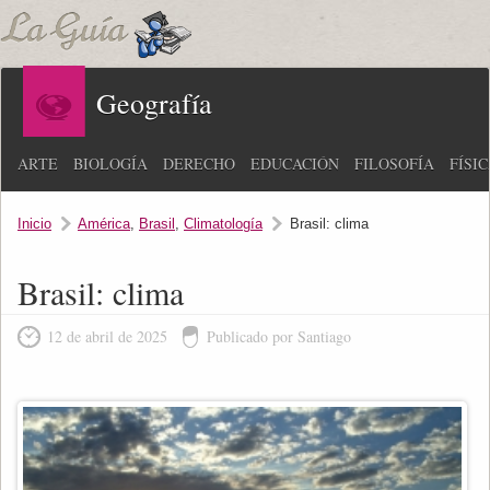
Geografía
ARTE
BIOLOGÍA
DERECHO
EDUCACIÓN
FILOSOFÍA
FÍSI
Inicio
América
,
Brasil
,
Climatología
Brasil: clima
Brasil: clima
12 de abril de 2025
Publicado por Santiago