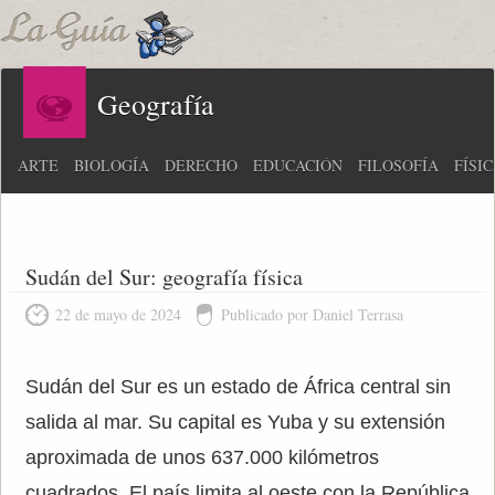
Geografía
ARTE
BIOLOGÍA
DERECHO
EDUCACIÓN
FILOSOFÍA
FÍSI
Sudán del Sur: geografía física
22 de mayo de 2024
Publicado por Daniel Terrasa
Sudán del Sur es un estado de África central sin
salida al mar. Su capital es Yuba y su extensión
aproximada de unos 637.000 kilómetros
cuadrados. El país limita al oeste con la República