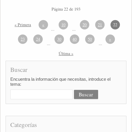
Página 22 de 193
« Primera
«
10
20
21
22
...
...
23
24
30
40
50
»
...
...
Última »
Buscar
Encuentra la información que necesitas, introduce el
tema:
Categorías