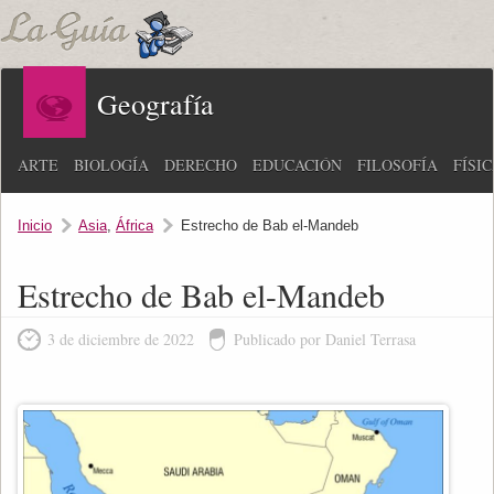
Geografía
ARTE
BIOLOGÍA
DERECHO
EDUCACIÓN
FILOSOFÍA
FÍSI
Inicio
Asia
,
África
Estrecho de Bab el-Mandeb
Estrecho de Bab el-Mandeb
3 de diciembre de 2022
Publicado por Daniel Terrasa