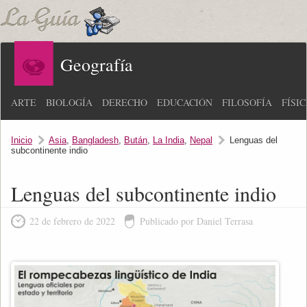
Geografía
ARTE
BIOLOGÍA
DERECHO
EDUCACIÓN
FILOSOFÍA
FÍSI
Inicio
Asia
,
Bangladesh
,
Bután
,
La India
,
Nepal
Lenguas del
subcontinente indio
Lenguas del subcontinente indio
22 de febrero de 2022
Publicado por Daniel Terrasa