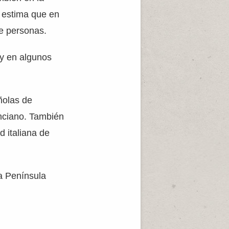
e estima que en
e personas.
 y en algunos
ñolas de
nciano. También
d italiana de
la Península