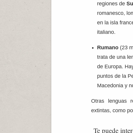
regiones de
Su
romanesco, lom
en la isla fran
italiano.
Rumano
(23 mi
trata de una l
de Europa. Hay
puntos de la Pe
Macedonia y no
Otras lenguas r
extintas, como po
Te puede inter