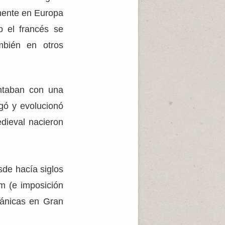
lmente en Europa
o el francés se
mbién en otros
ontaban con una
egó y evolucionó
dieval nacieron
sde hacía siglos
am (e imposición
mánicas en Gran