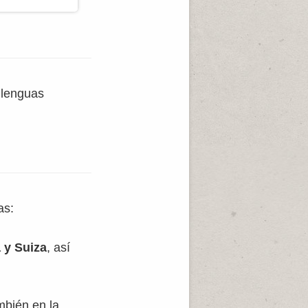
s lenguas
as:
 y Suiza
, así
mbién en la