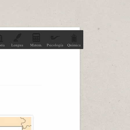
ria
Lengua
Matem.
Psicología
Química