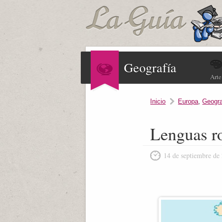
Geografía
Arte
Inicio
Europa
,
Geogra
Lenguas r
14 de septiembre de