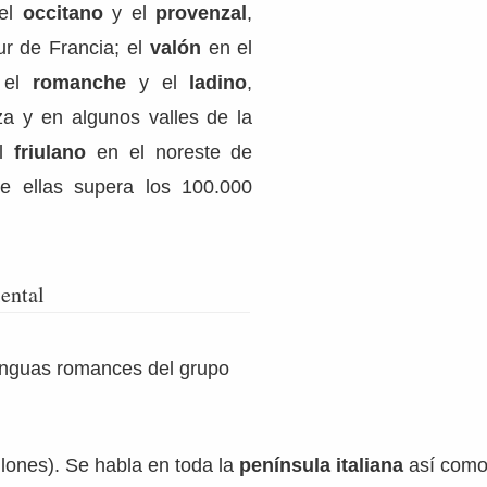
el
occitano
y el
provenzal
,
ur de Francia; el
valón
en el
; el
romanche
y el
ladino
,
a y en algunos valles de la
el
friulano
en el noreste de
de ellas supera los 100.000
ental
lenguas romances del grupo
lones). Se habla en toda la
península italiana
así como