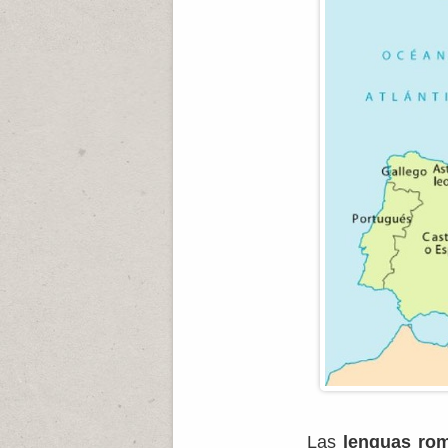
Las
lenguas ro