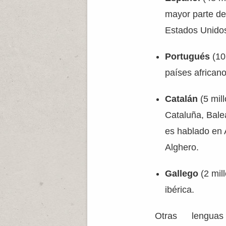
mayor parte de
Estados Unidos
Portugués
(10 
países african
Catalán
(5 mil
Cataluña, Bal
es hablado en A
Alghero.
Gallego
(2 mil
ibérica.
Otras lenguas