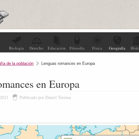
Biología
Derecho
Educación
Filosofía
Física
Geografía
Histo
fía de la población
Lenguas romances en Europa
omances en Europa
 2021
Publicado por Daniel Terrasa