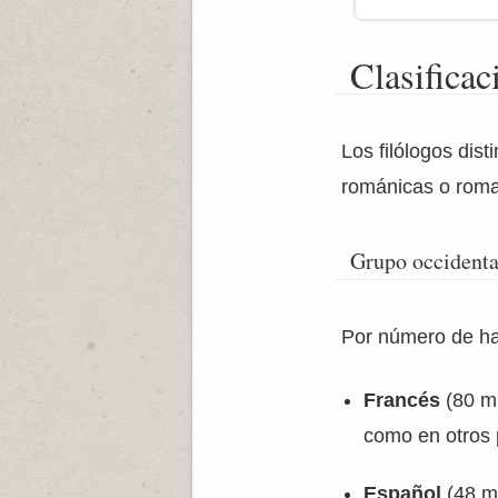
Clasificac
Los filólogos dis
románicas o rom
Grupo occidenta
Por número de hab
Francés
(80 mi
como en otros 
Español
(48 mi