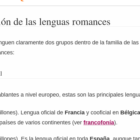
ión de las lenguas romances
tinguen claramente dos grupos dentro de la familia de la
ances:
l
lantes a nivel europeo, estas son las principales lengu
llones). Lengua oficial de
Francia
y cooficial en
Bélgica
países de varios continentes (ver
francofonía
).
llones). Es la lengua oficial en toda
España
, aunque ta