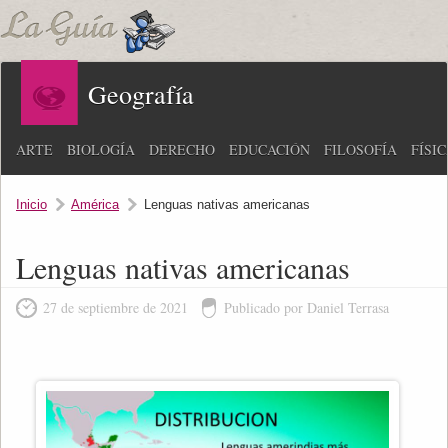
Geografía
ARTE
BIOLOGÍA
DERECHO
EDUCACIÓN
FILOSOFÍA
FÍSI
Inicio
América
Lenguas nativas americanas
Lenguas nativas americanas
27 de septiembre de 2021
Publicado por Daniel Terrasa