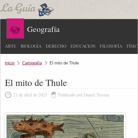
Geografía
ARTE
BIOLOGÍA
DERECHO
EDUCACIÓN
FILOSOFÍA
FÍSI
Inicio
Cartografía
El mito de Thule
El mito de Thule
21 de abril de 2023
Publicado por Daniel Terrasa