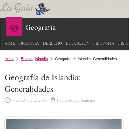
Geografía
ARTE
BIOLOGÍA
DERECHO
EDUCACIÓN
FILOSOFÍA
FÍSI
Inicio
Europa
,
Islandia
Geografía de Islandia: Generalidades
Geografía de Islandia:
Generalidades
7 de octubre de 2008
Publicado por Santiago