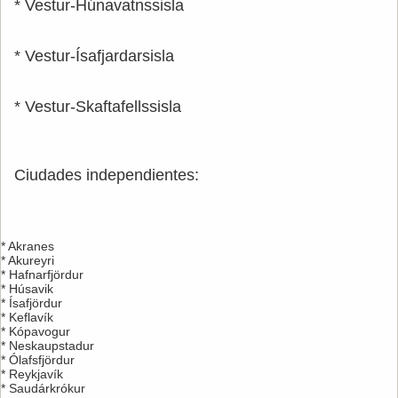
* Vestur-Húnavatnssisla
* Vestur-Ísafjardarsisla
* Vestur-Skaftafellssisla
Ciudades independientes:
* Akranes
* Akureyri
* Hafnarfjördur
* Húsavik
* Ísafjördur
* Keflavík
* Kópavogur
* Neskaupstadur
* Ólafsfjördur
* Reykjavík
* Saudárkrókur