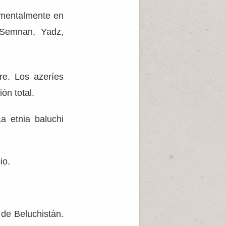
amentalmente en
 Semnan, Yadz,
re. Los azeríes
ón total.
La etnia baluchi
io.
 de Beluchistán.