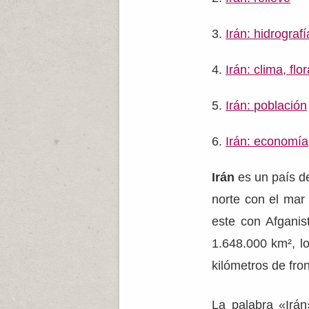
Irán: hidrografí
Irán: clima, flo
Irán: población
Irán: economía
Irán
es un país de
norte con el mar 
este con Afganis
1.648.000 km², l
kilómetros de fro
La palabra «Irán»