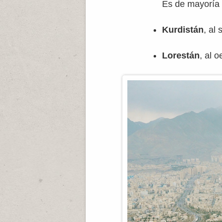
Es de mayoría 
Kurdistán
, al
Lorestán
, al o