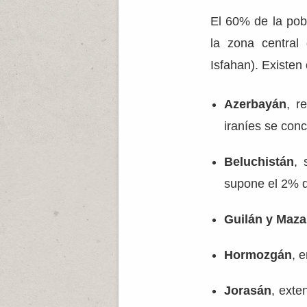
El 60% de la pob
la zona central
Isfahan). Existen 
Azerbayán
, r
iraníes se conc
Beluchistán
, 
supone el 2% de
Guilán y Maz
Hormozgán
, 
Jorasán
, exte