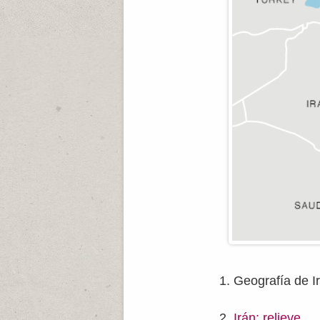
Geografía de I
Irán: relieve