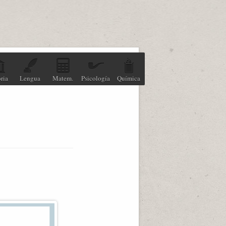
ria
Lengua
Matem.
Psicología
Química