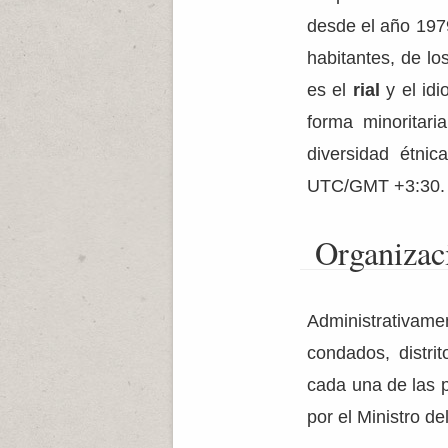
desde el año 19
habitantes, de lo
es el
rial
y el idi
forma minoritaria
diversidad étnic
UTC/GMT +3:30.
Organizaci
Administrativame
condados, distrit
cada una de las 
por el Ministro del