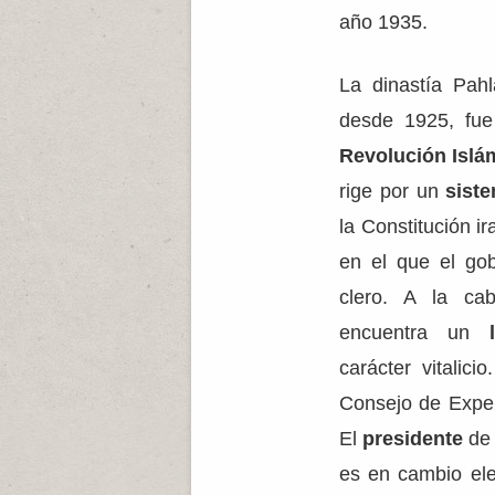
año 1935.
La dinastía Pahl
desde 1925, fue
Revolución Islá
rige por un
siste
la Constitución 
en el que el go
clero. A la ca
encuentra un
l
carácter vitalici
Consejo de Exper
El
presidente
de 
es en cambio ele