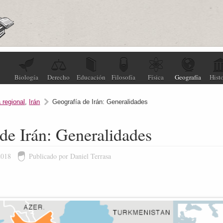
Biología
Derecho
Educación
Filosofía
Física
Geografía
Histo
 regional
,
Irán
Geografía de Irán: Generalidades
de Irán: Generalidades
2018
Publicado por Daniel Terrasa