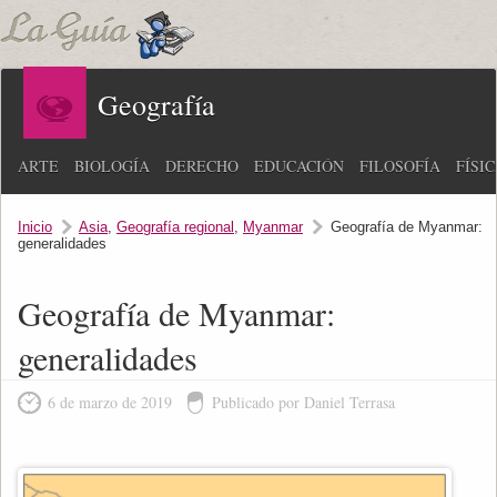
Geografía
ARTE
BIOLOGÍA
DERECHO
EDUCACIÓN
FILOSOFÍA
FÍSI
Inicio
Asia
,
Geografía regional
,
Myanmar
Geografía de Myanmar:
generalidades
Geografía de Myanmar:
generalidades
6 de marzo de 2019
Publicado por Daniel Terrasa